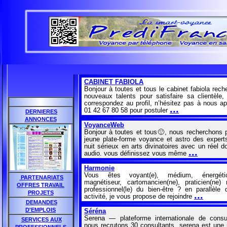
CABINET FABIOLA
Bonjour à toutes et tous le cabinet fabiola rech
nouveaux talents pour satisfaire sa clientèle,
correspondez au profil, n’hésitez pas à nous ap
...
01 42 67 80 58 pour postuler
DERNIERES
ANNONCES
VoyanceWeb
Bonjour à toutes et tous🙂, nous recherchons 
jeune plate-forme voyance et astro des experts
nuit sérieux en arts divinatoires avec un réel d
...
audio. vous définissez vous même
Harmonie
Vous êtes voyant(e), médium, énergétici
PARTENARIATS
magnétiseur, cartomancien(ne), praticien(ne) 
OFFRES TRAVAIL
professionnel(le) du bien-être ? en parallèle 
PROJETS
...
activité, je vous propose de rejoindre
DEMANDES
D'EMPLOIS
Séréna
Serena — plateforme internationale de consul
SERVICES AUX
nous recrutons 30 consultants. serena est une 