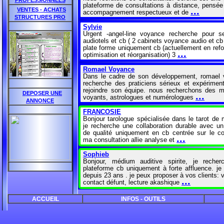
PROFESSIONNELS
plateforme de consultations à distance, pensée
...
VENTES - ACHATS
accompagnement respectueux et de
STRUCTURES PRO
Sylvie
Urgent -angel-line voyance recherche pour s
audiotels et cb ( 2 cabinets voyance audio et cb
plate forme uniquement cb (actuellement en refo
...
optimisation et réorganisation) 3
Romael Voyance
Dans le cadre de son développement, romael
recherche des praticiens sérieux et expérimen
rejoindre son équipe. nous recherchons des 
DEPOSER UNE
...
voyants, astrologues et numérologues
ANNONCE
FRANCOSIE
Bonjour tarologue spécialisée dans le tarot de m
je recherche une collaboration durable avec un
de qualité uniquement en cb centrée sur le co
...
ma consultation allie analyse et
Sophieb
Bonjour, médium auditive spirite, je reche
plateforme cb uniquement à forte affluence. je 
depuis 23 ans . je peux proposer à vos clients: 
...
contact défunt, lecture akashique
Annonces Voyance Pro
ACCUEIL
INFOS - OUTILS
Annonces voyance 
(https://www.facebook.com/groups/annoncesvoy
est le seul groupe d'annonces exclusivement