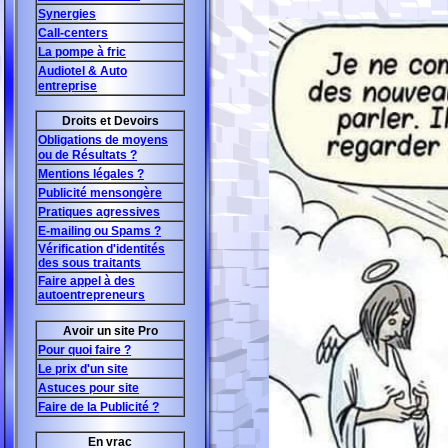
Synergies
Call-centers
La pompe à fric
Audiotel & Auto
entreprise
Droits et Devoirs
Obligations de moyens
ou de Résultats ?
Mentions légales ?
Publicité mensongère
Pratiques agressives
E-mailing ou Spams ?
Vérification d'identités
des sous traitants
Faire appel à des
autoentrepreneurs
Avoir un site Pro
Pour quoi faire ?
Le prix d'un site
Astuces pour site
Faire de la Publicité ?
En vrac