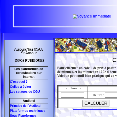
Aujourd'hui 09/08
St Amour
C
INFOS RUBRIQUES
Pour effectuer un calcul de prix à partir
Les plateformes de
de minutes, et les minutes en 100e d'heur
consultations sur
Voici un petit outil bien pratique qui va 
Internet
C'est quoi ?
Celles à éviter
Tarif horaire
Les ratages de CGU
Heures :
Audiotel
Principe de l'Audiotel
Plateformes techniques
Sous Plateformes