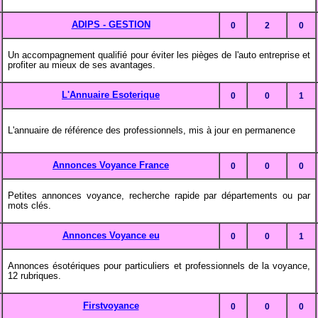
ADIPS - GESTION
0
2
0
Un accompagnement qualifié pour éviter les pièges de l'auto entreprise et
profiter au mieux de ses avantages.
L'Annuaire Esoterique
0
0
1
L'annuaire de référence des professionnels, mis à jour en permanence
Annonces Voyance France
0
0
0
Petites annonces voyance, recherche rapide par départements ou par
mots clés.
Annonces Voyance eu
0
0
1
Annonces ésotériques pour particuliers et professionnels de la voyance,
12 rubriques.
Firstvoyance
0
0
0