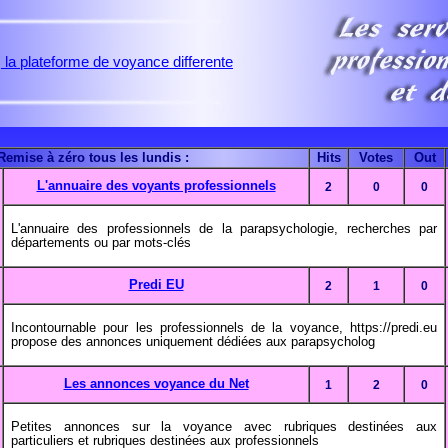
Remise à zéro tous les lundis :
Hits
Votes
Out
L'annuaire des voyants professionnels
2
0
0
L'annuaire des professionnels de la parapsychologie, recherches par
départements ou par mots-clés
Predi EU
2
1
0
Incontournable pour les professionnels de la voyance, https://predi.eu
propose des annonces uniquement dédiées aux parapsycholog
Les annonces voyance du Net
1
2
0
Petites annonces sur la voyance avec rubriques destinées aux
particuliers et rubriques destinées aux professionnels