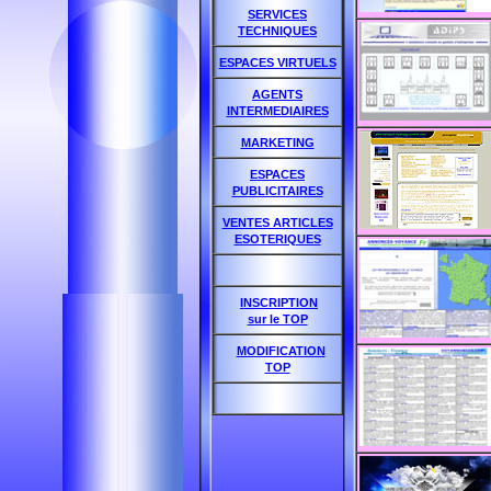
SERVICES
TECHNIQUES
ESPACES VIRTUELS
AGENTS
INTERMEDIAIRES
MARKETING
ESPACES
PUBLICITAIRES
VENTES ARTICLES
ESOTERIQUES
INSCRIPTION
sur le TOP
MODIFICATION
TOP