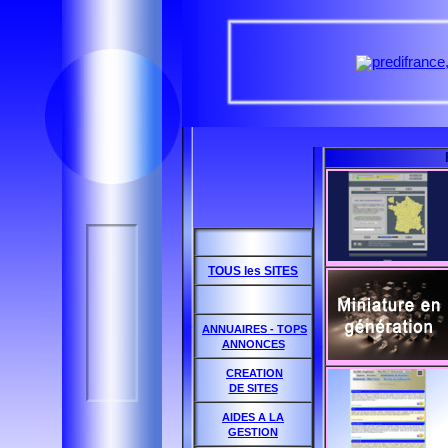
TOUS les SITES
ANNUAIRES - TOPS
ANNONCES
CREATION
DE SITES
AIDES A LA
GESTION