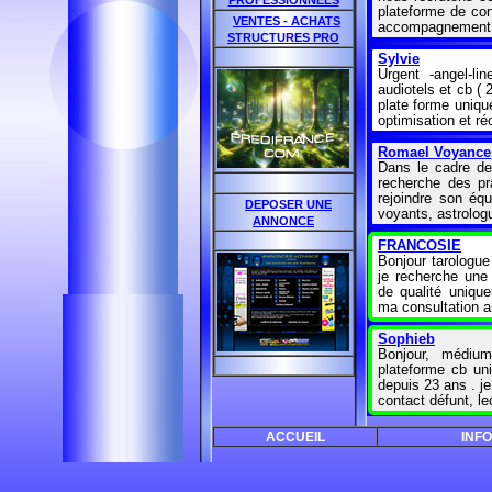
PROFESSIONNELS
plateforme de con
VENTES - ACHATS
accompagnement 
STRUCTURES PRO
Sylvie
Urgent -angel-li
audiotels et cb ( 
plate forme uniqu
optimisation et ré
Romael Voyance
Dans le cadre d
recherche des pr
rejoindre son éq
DEPOSER UNE
voyants, astrolo
ANNONCE
FRANCOSIE
Bonjour tarologue
je recherche une 
de qualité uniqu
ma consultation a
Sophieb
Bonjour, médium
plateforme cb uni
depuis 23 ans . j
contact défunt, l
Annonces Voyan
ACCUEIL
INFO
Annonc
(https://www.fac
est le seul grou