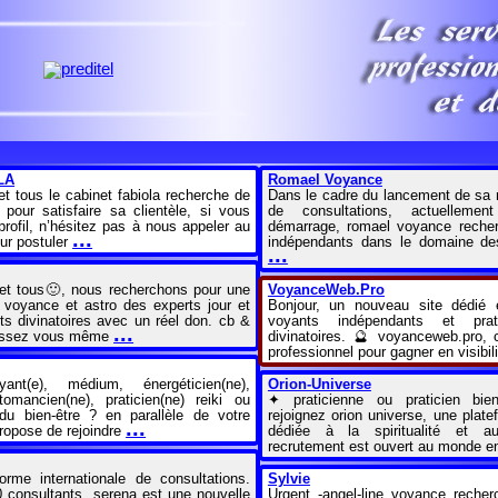
LA
Romael Voyance
et tous le cabinet fabiola recherche de
Dans le cadre du lancement de sa 
pour satisfaire sa clientèle, si vous
de consultations, actuellem
rofil, n’hésitez pas à nous appeler au
démarrage, romael voyance recher
...
ur postuler
indépendants dans le domaine des 
...
 et tous🙂, nous recherchons pour une
VoyanceWeb.Pro
 voyance et astro des experts jour et
Bonjour, un nouveau site dédié 
rts divinatoires avec un réel don. cb &
voyants indépendants et pra
...
nissez vous même
divinatoires. 🔮 voyanceweb.pro, 
professionnel pour gagner en visibil
nt(e), médium, énergéticien(ne),
Orion-Universe
tomancien(ne), praticien(ne) reiki ou
✦ praticienne ou praticien bi
 du bien-être ? en parallèle de votre
rejoignez orion universe, une plate
...
propose de rejoindre
dédiée à la spiritualité et au
recrutement est ouvert au monde ent
rme internationale de consultations.
Sylvie
 consultants. serena est une nouvelle
Urgent -angel-line voyance recher