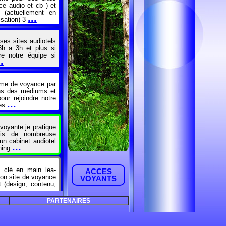
ce audio et cb ) et
 (actuellement en
...
isation) 3
ses sites audiotels
3h a 3h et plus si
dre notre équipe si
..
rme de voyance par
ons des médiums et
our rejoindre notre
...
des
voyante je pratique
uis de nombreuse
un cabinet audiotel
...
aning
 clé en main lea-
ACCES
 mon site de voyance
VOYANTS
t (design, contenu,
...
 :
PARTENAIRES
omme médium pure.
ne structure stable