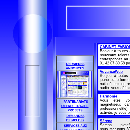
CABINET FABIO
Bonjour à toutes 
nouveaux talents 
correspondez au p
01 42 67 80 58 po
DERNIERES
ANNONCES
VoyanceWeb
Bonjour à toutes
jeune plate-forme
nuit sérieux en a
audio. vous défi
Harmonie
Vous êtes voya
PARTENARIATS
magnétiseur, car
OFFRES TRAVAIL
professionnel(le)
PROJETS
activité, je vous 
DEMANDES
D'EMPLOIS
Séréna
Serena — platefo
SERVICES AUX
nous recrutons 30