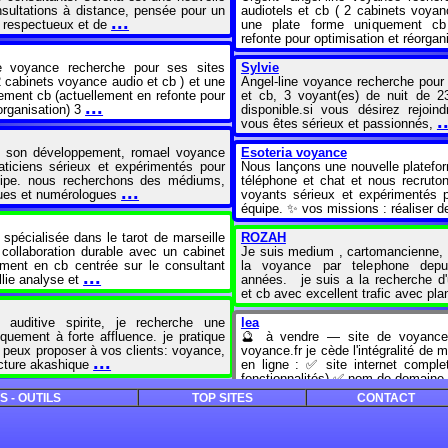
sultations à distance, pensée pour un
audiotels et cb ( 2 cabinets voyan
...
respectueux et de
une plate forme uniquement cb
refonte pour optimisation et réorgan
ne voyance recherche pour ses sites
Sylvie
2 cabinets voyance audio et cb ) et une
Angel-line voyance recherche pour 
ement cb (actuellement en refonte pour
et cb, 3 voyant(es) de nuit de 2
...
organisation) 3
disponible.si vous désirez rejoin
.
vous êtes sérieux et passionnés,
e son développement, romael voyance
Esoteria voyance
aticiens sérieux et expérimentés pour
Nous lançons une nouvelle platefo
uipe. nous recherchons des médiums,
téléphone et chat et nous recrut
...
gues et numérologues
voyants sérieux et expérimentés p
équipe. ✨ vos missions : réaliser 
 spécialisée dans le tarot de marseille
ROZAH
collaboration durable avec un cabinet
Je suis medium , cartomancienne, 
ement en cb centrée sur le consultant
la voyance par telephone dep
...
llie analyse et
années. je suis a la recherche d'
et cb avec excellent trafic avec pl
 auditive spirite, je recherche une
lea
quement à forte affluence. je pratique
🔮 à vendre — site de voyance
e peux proposer à vos clients: voyance,
voyance.fr je cède l'intégralité de
...
ecture akashique
en ligne : ✅ site internet comple
fonctionnalités) ✅ nom de domaine
ce Pro
S - OUTILS
TOP SITES
CONTACT
es voyance pro
Sophie
ebook.com/groups/annoncesvoyancepro)
Bonjour, 40 ans d'expérience c
pe d'annonces exclusivement réservé
don inné. je recherche à présent u