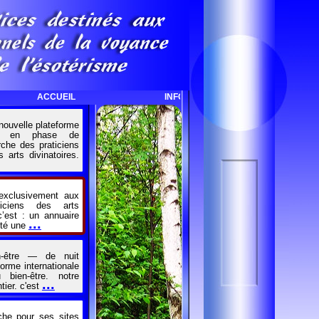
ACCUEIL
INFOS - OUTILS
TO
nouvelle plateforme
ent en phase de
che des praticiens
arts divinatoires.
exclusivement aux
ticiens des arts
c’est : un annuaire
...
ité une
en-être — de nuit
forme internationale
 bien-être. notre
...
ier. c'est
che pour ses sites