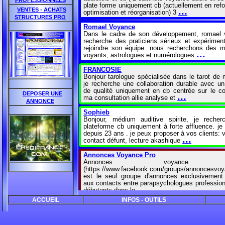
PROFESSIONNELS
plate forme uniquement cb (actuellement en refo
...
VENTES - ACHATS
optimisation et réorganisation) 3
STRUCTURES PRO
Romael Voyance
Dans le cadre de son développement, romael
recherche des praticiens sérieux et expérimen
rejoindre son équipe. nous recherchons des 
...
voyants, astrologues et numérologues
FRANCOSIE
Bonjour tarologue spécialisée dans le tarot de m
je recherche une collaboration durable avec un
de qualité uniquement en cb centrée sur le co
DEPOSER UNE
...
ma consultation allie analyse et
ANNONCE
Sophieb
Bonjour, médium auditive spirite, je reche
plateforme cb uniquement à forte affluence. je 
depuis 23 ans . je peux proposer à vos clients: 
...
contact défunt, lecture akashique
Annonces Voyance Pro
Annonces voyance 
(https://www.facebook.com/groups/annoncesvoy
est le seul groupe d'annonces exclusivement
aux contacts entre parapsychologues profession
...
débutants dans le
ACCUEIL
INFOS - OUTILS
Predi.eu
Réservé aux voyants professionnels, predi.
propose un salon-tchat vous permettant d'accuei