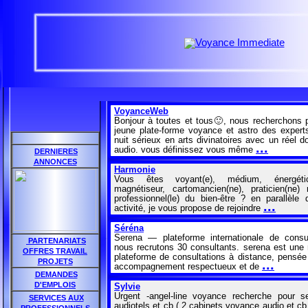
VoyanceWeb
Bonjour à toutes et tous🙂, nous recherchons 
jeune plate-forme voyance et astro des experts
nuit sérieux en arts divinatoires avec un réel d
...
audio. vous définissez vous même
DERNIERES
ANNONCES
Harmonie
Vous êtes voyant(e), médium, énergétici
magnétiseur, cartomancien(ne), praticien(ne) 
professionnel(le) du bien-être ? en parallèle 
...
activité, je vous propose de rejoindre
Séréna
Serena — plateforme internationale de consul
PARTENARIATS
nous recrutons 30 consultants. serena est une 
OFFRES TRAVAIL
plateforme de consultations à distance, pensée
PROJETS
...
accompagnement respectueux et de
DEMANDES
D'EMPLOIS
Sylvie
Urgent -angel-line voyance recherche pour s
SERVICES AUX
audiotels et cb ( 2 cabinets voyance audio et cb