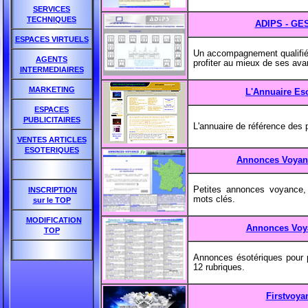
SERVICES
TECHNIQUES
ADIPS - GE
ESPACES VIRTUELS
Un accompagnement qualifié p
AGENTS
profiter au mieux de ses ava
INTERMEDIAIRES
MARKETING
L'Annuaire Es
ESPACES
PUBLICITAIRES
L'annuaire de référence des 
VENTES ARTICLES
ESOTERIQUES
Annonces Voyan
Petites annonces voyance,
INSCRIPTION
mots clés.
sur le TOP
MODIFICATION
Annonces Voy
TOP
Annonces ésotériques pour p
12 rubriques.
Firstvoya