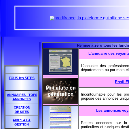
Remise à zéro tous les lundis
L'annuaire des voyant
L'annuaire des professionn
départements ou par mots-c
TOUS les SITES
Predi E
Incontournable pour les pro
ANNUAIRES - TOPS
propose des annonces uniqu
ANNONCES
CREATION
Les annonces voy
DE SITES
AIDES A LA
Petites annonces sur la
GESTION
particuliers et rubriques des