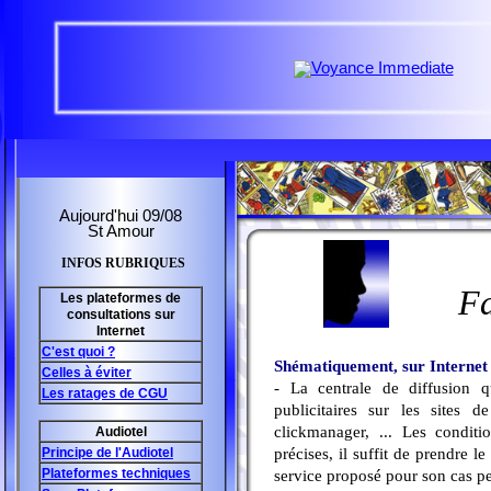
Aujourd'hui 09/08
St Amour
INFOS RUBRIQUES
Fa
Les plateformes de
consultations sur
Internet
C'est quoi ?
Shématiquement, sur Internet 2
Celles à éviter
- La centrale de diffusion q
Les ratages de CGU
publicitaires sur les sites 
clickmanager, ... Les conditio
Audiotel
précises, il suffit de prendre l
Principe de l'Audiotel
Plateformes techniques
service proposé pour son cas p