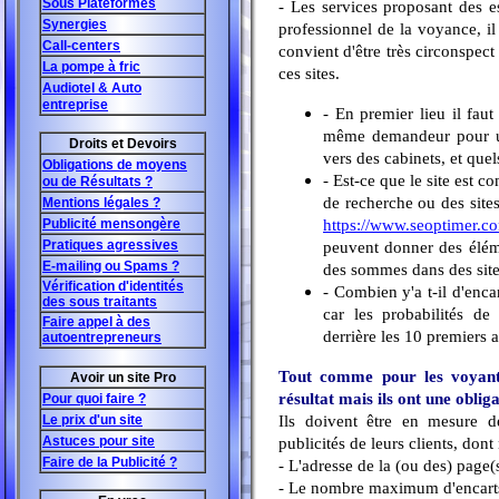
Sous Plateformes
- Les services proposant des e
Synergies
professionnel de la voyance, il 
Call-centers
convient d'être très circonspect
La pompe à fric
ces sites.
Audiotel & Auto
entreprise
- En premier lieu il faut 
même demandeur pour une
Droits et Devoirs
vers des cabinets, et que
Obligations de moyens
- Est-ce que le site est c
ou de Résultats ?
de recherche ou des site
Mentions légales ?
https://www.seoptimer.co
Publicité mensongère
Pratiques agressives
peuvent donner des élémen
E-mailing ou Spams ?
des sommes dans des sites
Vérification d'identités
- Combien y'a t-il d'enca
des sous traitants
car les probabilités de 
Faire appel à des
derrière les 10 premiers a
autoentrepreneurs
Tout comme pour les voyants,
Avoir un site Pro
résultat mais ils ont une obli
Pour quoi faire ?
Ils doivent être en mesure d
Le prix d'un site
Astuces pour site
publicités de leurs clients, don
Faire de la Publicité ?
- L'adresse de la (ou des) page(s
- Le nombre maximum d'encarts 