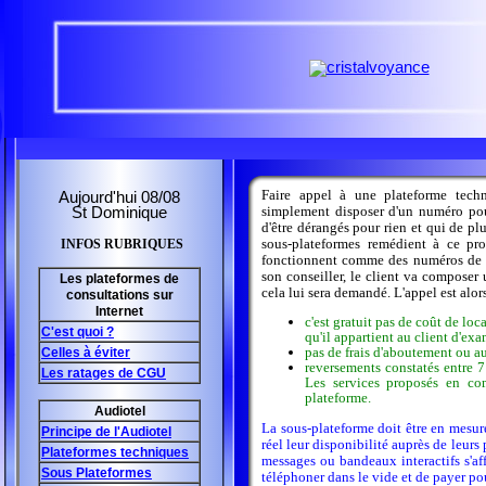
Faire appel à une plateforme tech
Aujourd'hui 08/08
simplement disposer d'un numéro pour 
St Dominique
d'être dérangés pour rien et qui de p
sous-plateformes remédient à ce pr
INFOS RUBRIQUES
fonctionnent comme des numéros de po
son conseiller, le client va compose
Les plateformes de
cela lui sera demandé. L'appel est alo
consultations sur
Internet
c'est gratuit pas de coût de lo
C'est quoi ?
qu'il appartient au client d'ex
pas de frais d'aboutement ou aut
Celles à éviter
reversements constatés entre 7
Les ratages de CGU
Les services proposés en co
plateforme.
Audiotel
La sous-plateforme doit être en mesure
Principe de l'Audiotel
réel leur disponibilité auprès de leurs
Plateformes techniques
messages ou bandeaux interactifs s'aff
Sous Plateformes
téléphoner dans le vide et de payer pou