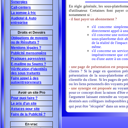
Synergies
En règle générale, les sous-plateform
Call-centers
d'utilisateur. Certaines font payer 
La pompe à fric
notamment si :
Audiotel & Auto
- il faut payer un abonnement ?
entreprise
s'il concerne simplem
directement appel à un
Droits et Devoirs
s'il concerne une notion 
Obligations de moyens
sous-plateforme doit abs
ou de Résultats ?
de la réalité de l'impac
même.
Mentions légales ?
s'il concerne un servic
Publicité mensongère
impérativement que cel
Pratiques agressives
ou d'une autre à un con
E-mailing ou Spams ?
- une page de présentation est propo
Vérification d'identités
clients ? Si la page en question pré
des sous traitants
présentation de la sous-plateforme el
Faire appel à des
clientèle du client. Si les pages de p
autoentrepreneurs
ou les liens personnels des voyants prés
- une synergie est proposée
au voyant 
pour ce concept dont la raison d'être e
Avoir un site Pro
l'argument laissant entendre au voyant
Pour quoi faire ?
destinés aux collègues indisponibles po
Le prix d'un site
qui peut être "récupéré" dans un sens p
Astuces pour site
Faire de la Publicité ?
En vrac